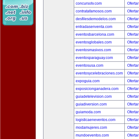
concursotv.com
Ofertar
contratafamosos.com
Ofertar
desfilesdemodelos.com
Ofertar
entradasenventa.com
Ofertar
eventosbarcelona.com
Ofertar
eventosglobales.com
Ofertar
eventosmasivos.com
Ofertar
eventosparaguay.com
Ofertar
eventosusa.com
Ofertar
eventosycelebraciones.com
Ofertar
expoguia.com
Ofertar
exposicionganadera.com
Ofertar
guiadetelevision.com
Ofertar
guiadiversion.com
Ofertar
guiamoda.com
Ofertar
logisticaeneventos.com
Ofertar
modamujeres.com
Ofertar
mundoeventos.com
Ofertar