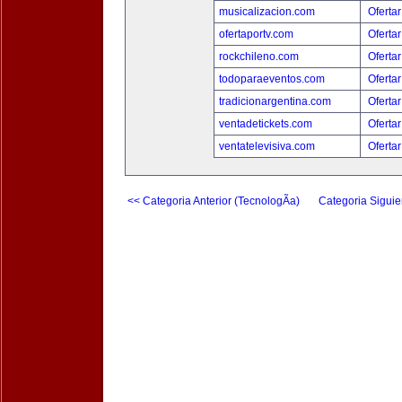
musicalizacion.com
Ofertar
ofertaportv.com
Ofertar
rockchileno.com
Ofertar
todoparaeventos.com
Ofertar
tradicionargentina.com
Ofertar
ventadetickets.com
Ofertar
ventatelevisiva.com
Ofertar
<< Categoria Anterior (TecnologÃ­a)
Categoria Siguie