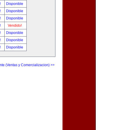
!
Disponible
!
Disponible
!
Disponible
!
Vendido!
!
Disponible
!
Disponible
!
Disponible
nte (Ventas y Comercializacion) >>