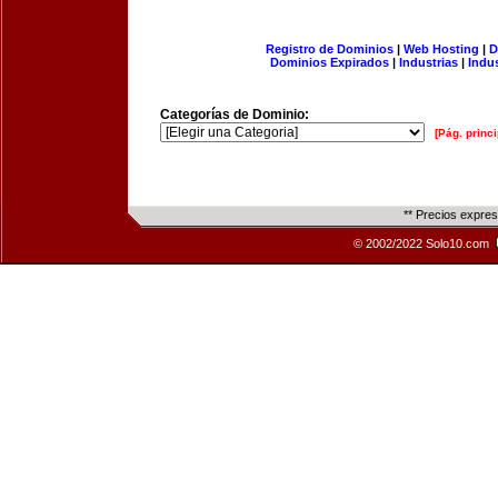
Registro de Dominios
|
Web Hosting
|
D
Dominios Expirados
|
Industrias
|
Indu
Categorías de Dominio:
[Pág. princi
** Precios expre
© 2002/2022 Solo10.com