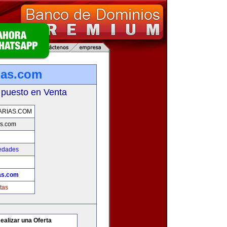
ias.com
 puesto en Venta
ARIAS.COM
as.com
iedades
ias.com
tas
ealizar una Oferta