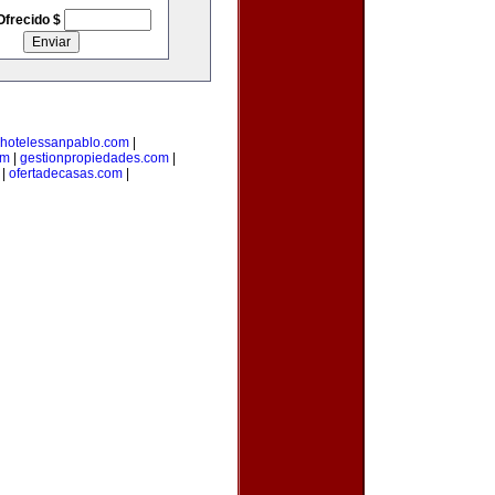
Ofrecido $
hotelessanpablo.com
|
om
|
gestionpropiedades.com
|
|
ofertadecasas.com
|