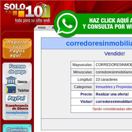
corredoresinmobili
Vendido!
Mayusculas:
CORREDORESINMOBI
Minusculas:
corredoresinmobiliari
Longitud:
23 caracteres
Categorias:
Inmuebles y Propieda
Precio:
Realizar una oferta!
Visitar!
corredoresinmobiliar
Serán consideradas ofer