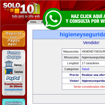
higieneysegurid
Vendido!
Mayusculas:
HIGIENEYSEGUR
Minusculas:
higieneysegurida
Longitud:
17 caracteres
Categorias:
Salud
Precio:
Realizar una ofer
Visitar!
higieneysegurid
Serán consideradas ofer