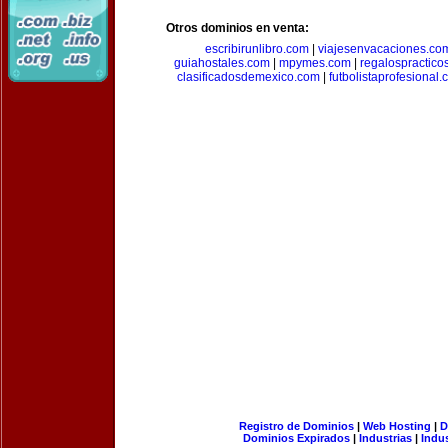
Otros dominios en venta:
escribirunlibro.com
|
viajesenvacaciones.co
guiahostales.com
|
mpymes.com
|
regalospractico
clasificadosdemexico.com
|
futbolistaprofesional
Registro de Dominios
|
Web Hosting
|
D
Dominios Expirados
|
Industrias
|
Indu