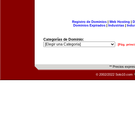
Registro de Dominios
|
Web Hosting
|
D
Dominios Expirados
|
Industrias
|
Indu
Categorías de Dominio:
[Pág. princi
** Precios expre
© 2002/2022 Solo10.com