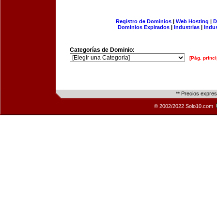
Registro de Dominios
|
Web Hosting
|
D
Dominios Expirados
|
Industrias
|
Indu
Categorías de Dominio:
[Pág. princi
** Precios expre
© 2002/2022 Solo10.com