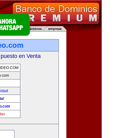
eo.com
 puesto en Venta
IDEO.COM
o.com
cidad
ta!
eo.com
tas