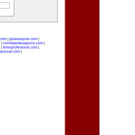
.com
|
guiasanjose.com
|
m
|
corretajedeseguros.com
|
m
|
forexprofesional.com
|
nacional.com
|