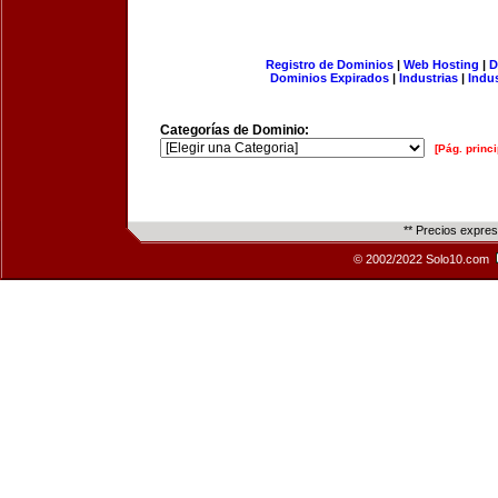
Registro de Dominios
|
Web Hosting
|
D
Dominios Expirados
|
Industrias
|
Indu
Categorías de Dominio:
[Pág. princi
** Precios expre
© 2002/2022 Solo10.com