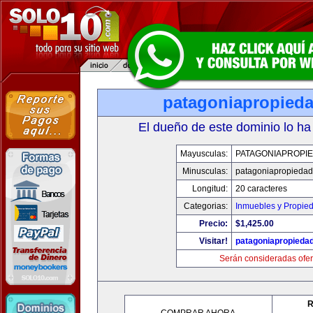
patagoniapropied
El dueño de este dominio lo ha
Mayusculas:
PATAGONIAPROPI
Minusculas:
patagoniapropieda
Longitud:
20 caracteres
Categorias:
Inmuebles y Propie
Precio:
$1,425.00
Visitar!
patagoniapropieda
Serán consideradas ofer
R