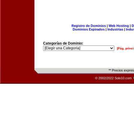
Registro de Dominios
|
Web Hosting
|
D
Dominios Expirados
|
Industrias
|
Indu
Categorías de Dominio:
[Pág. princi
** Precios expre
© 2002/2022 Solo10.com