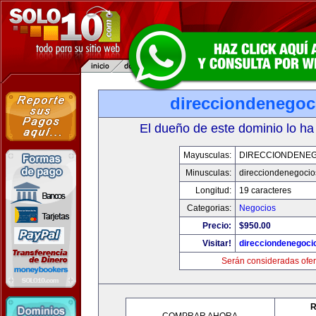
direcciondenegoc
El dueño de este dominio lo ha
Mayusculas:
DIRECCIONDENE
Minusculas:
direcciondenegoci
Longitud:
19 caracteres
Categorias:
Negocios
Precio:
$950.00
Visitar!
direcciondenegoci
Serán consideradas ofer
R