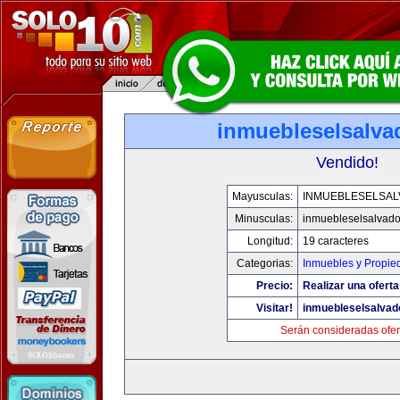
inmuebleselsalva
Vendido!
Mayusculas:
INMUEBLESELSA
Minusculas:
inmuebleselsalvado
Longitud:
19 caracteres
Categorias:
Inmuebles y Propie
Precio:
Realizar una oferta
Visitar!
inmuebleselsalvad
Serán consideradas ofer