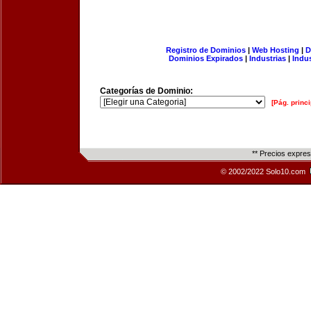
Registro de Dominios
|
Web Hosting
|
D
Dominios Expirados
|
Industrias
|
Indu
Categorías de Dominio:
[Pág. princi
** Precios expre
© 2002/2022 Solo10.com