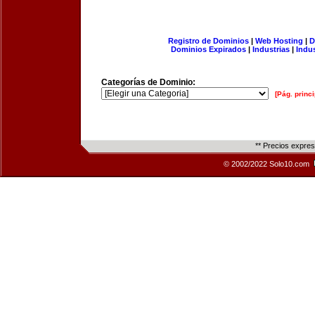
Registro de Dominios
|
Web Hosting
|
D
Dominios Expirados
|
Industrias
|
Indu
Categorías de Dominio:
[Pág. princi
** Precios expre
© 2002/2022 Solo10.com