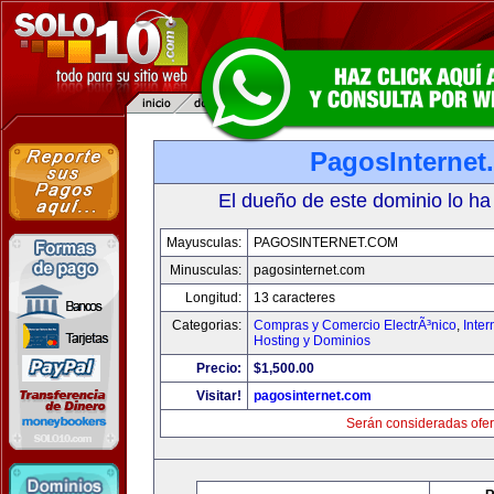
PagosInternet
El dueño de este dominio lo ha
Mayusculas:
PAGOSINTERNET.COM
Minusculas:
pagosinternet.com
Longitud:
13 caracteres
Categorias:
Compras y Comercio ElectrÃ³nico
,
Inter
Hosting y Dominios
Precio:
$1,500.00
Visitar!
pagosinternet.com
Serán consideradas ofer