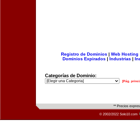
Registro de Dominios
|
Web Hosting
Dominios Expirados
|
Industrias
|
In
Categorías de Dominio:
[Pág. princi
** Precios expre
© 2002/2022 Solo10.com