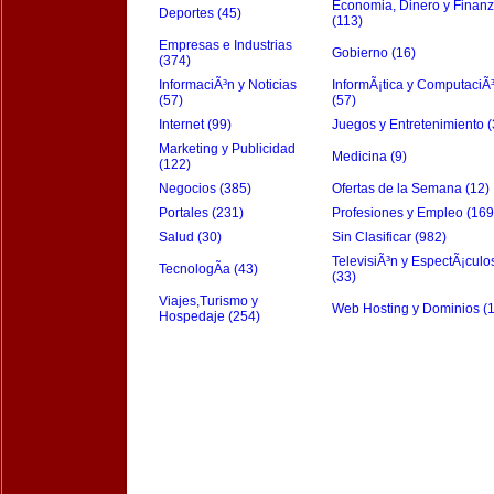
Economia, Dinero y Finan
Deportes (45)
(113)
Empresas e Industrias
Gobierno (16)
(374)
InformaciÃ³n y Noticias
InformÃ¡tica y ComputaciÃ
(57)
(57)
Internet (99)
Juegos y Entretenimiento (
Marketing y Publicidad
Medicina (9)
(122)
Negocios (385)
Ofertas de la Semana (12)
Portales (231)
Profesiones y Empleo (169
Salud (30)
Sin Clasificar (982)
TelevisiÃ³n y EspectÃ¡culo
TecnologÃ­a (43)
(33)
Viajes,Turismo y
Web Hosting y Dominios (
Hospedaje (254)