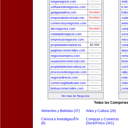
meganegocio.com
Ofertar!
noti
softwaredenegocios.com
Ofertar!
e-te
guiaganadera.com
Vendido!
futb
emprendedorvirtual.com
Vendido!
cade
comerciosynegocios.com
Ofertar!
webd
abcnegocios.com
Vendido!
camp
rodadadenegocio.com
Ofertar!
soci
empresasnegocios.com
Ofertar!
miss
propiedadesmadrid.es
$2,500
camp
paginascomerciales.com
Ofertar!
depo
negociosenperu.com
Ofertar!
reme
expansioncomercial.com
Ofertar!
teni
propiedadesbarcelona.es
Ofertar!
coch
procesosdenegocios.com
Ofertar!
rall
negociodirecto.com
Ofertar!
noti
comercioglobalizado.com
Ofertar!
sele
bolsascomerciales.com
Ofertar!
zon
Ver mas de Negocios
Todas las Categoria
Alimentos y Bebidas (37)
Artes y Cultura (26)
Ciencia e InvestigaciÃ³n
Compras y Comercio
(8)
ElectrÃ³nico (341)