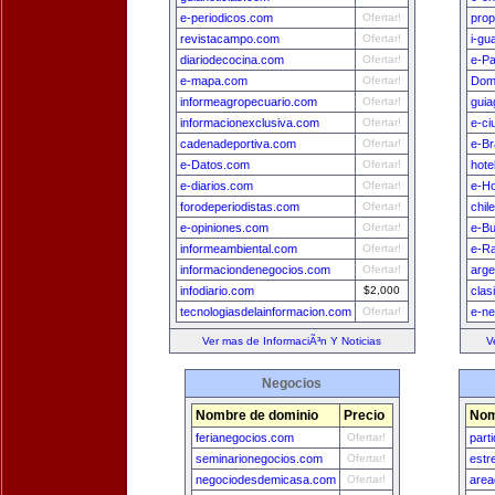
e-periodicos.com
Ofertar!
prop
revistacampo.com
Ofertar!
i-gu
diariodecocina.com
Ofertar!
e-Pa
e-mapa.com
Ofertar!
Dom
informeagropecuario.com
Ofertar!
guia
informacionexclusiva.com
Ofertar!
e-ci
cadenadeportiva.com
Ofertar!
e-Br
e-Datos.com
Ofertar!
hote
e-diarios.com
Ofertar!
e-H
forodeperiodistas.com
Ofertar!
chil
e-opiniones.com
Ofertar!
e-B
informeambiental.com
Ofertar!
e-Ra
informaciondenegocios.com
Ofertar!
arge
infodiario.com
$2,000
clas
tecnologiasdelainformacion.com
Ofertar!
e-n
Ver mas de InformaciÃ³n Y Noticias
V
Negocios
Nombre de dominio
Precio
Nom
ferianegocios.com
Ofertar!
part
seminarionegocios.com
Ofertar!
estr
negociodesdemicasa.com
Ofertar!
area