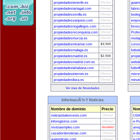
propiedadestenerife.es
Ofertar!
guiar
propiedadestartagal.com
Ofertar!
fabri
propiedadessevilla.es
Ofertar!
bodeg
propiedadessanjusto.com
Ofertar!
empre
propiedadesriogallegos.com
Ofertar!
foros
propiedadesreconquista.com
Ofertar!
Profe
propiedadesmurcia.es
Ofertar!
modap
propiedadesmiramar.com
$3,500
curso
propiedadesmalaga.es
Ofertar!
futbo
propiedadesmadrid.es
$2,500
propi
propiedadesmadrid.com.es
Ofertar!
webde
propiedadeslahabana.com
Ofertar!
futbo
propiedadesinternet.es
Ofertar!
misre
propiedadesibiza.es
Ofertar!
minut
Ver mas de Novedades
InformaciÃ³n Y Noticias
Nombre de dominio
Precio
Nom
noticiasbaloncesto.com
Ofertar!
USA
inforegistros.com
Ofertar!
e-Pu
revistaempleo.com
Vendido!
areq
cazadordenoticias.com
Ofertar!
e-do
guianoticias.com
Ofertar!
e-ch