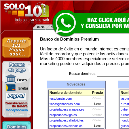
Banco de Dominios Premium
Un factor de éxito en el mundo Internet es con
fácil de recordar y que potencie las actividade
Más de 4000 nombres especialmente seleccion
marketing pueden ser adquiridos a precios pro
Buscar dominios:
Novedades
Nombre de dominio
Precio
Nomb
testdomain.com
Ofertar!
lasp
fincasganaderas.com
$199
e-res
propiedadeszaragoza.es
Ofertar!
cyber
propiedadesvigo.es
Ofertar!
turno
propiedadesvalladolid.es
Ofertar!
hondu
propiedadesvalencia.es
$295
guiac